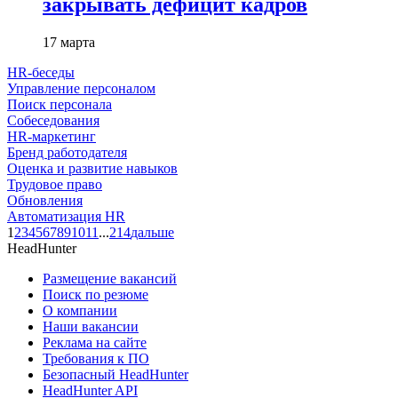
закрывать дефицит кадров
17 марта
HR-беседы
Управление персоналом
Поиск персонала
Собеседования
HR-маркетинг
Бренд работодателя
Оценка и развитие навыков
Трудовое право
Обновления
Автоматизация HR
1
2
3
4
5
6
7
8
9
10
11
...
214
дальше
HeadHunter
Размещение вакансий
Поиск по резюме
О компании
Наши вакансии
Реклама на сайте
Требования к ПО
Безопасный HeadHunter
HeadHunter API