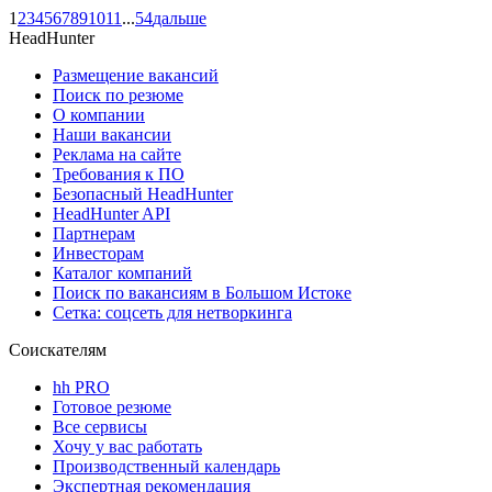
1
2
3
4
5
6
7
8
9
10
11
...
54
дальше
HeadHunter
Размещение вакансий
Поиск по резюме
О компании
Наши вакансии
Реклама на сайте
Требования к ПО
Безопасный HeadHunter
HeadHunter API
Партнерам
Инвесторам
Каталог компаний
Поиск по вакансиям в Большом Истоке
Сетка: соцсеть для нетворкинга
Соискателям
hh PRO
Готовое резюме
Все сервисы
Хочу у вас работать
Производственный календарь
Экспертная рекомендация